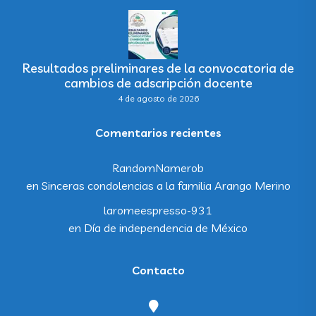
Resultados preliminares de la convocatoria de
cambios de adscripción docente
4 de agosto de 2026
Comentarios recientes
RandomNamerob
en
Sinceras condolencias a la familia Arango Merino
laromeespresso-931
en
Día de independencia de México
Contacto
Calle de Ignacio Zaragoza S/N, Esq. Con Tercera Privada
de Ignacio Zaragoza, Santa Cruz Amilpas, Oaxaca, C.P.