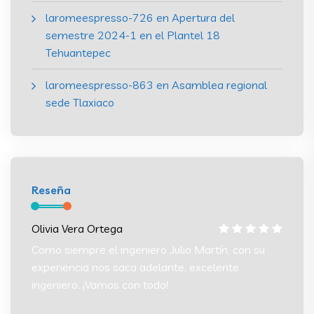
laromeespresso-726
en
Apertura del
semestre 2024-1 en el Plantel 18
Tehuantepec
laromeespresso-863
en
Asamblea regional
sede Tlaxiaco
Reseña
Olivia Vera Ortega
Olivia
 su
Como siempre el ingeniero Julio Martín, con su
Como s
experiencia nos saca adelante, excelente
experi
ingeniero. ¡Vamos con todo!
ingeni