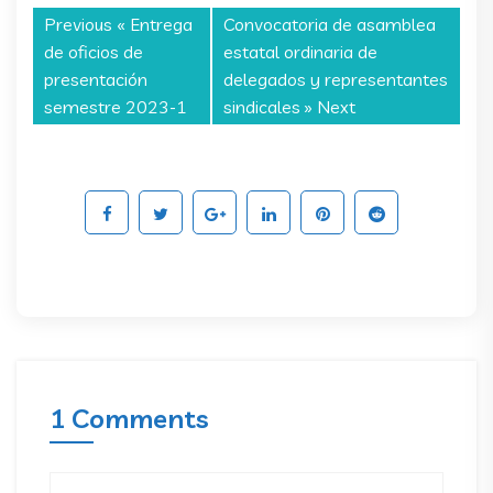
Previous «
Entrega
Convocatoria de asamblea
de oficios de
estatal ordinaria de
presentación
delegados y representantes
semestre 2023-1
sindicales
» Next
1 Comments