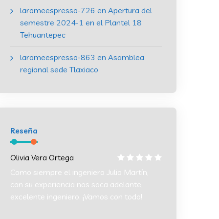
laromeespresso-726
en
Apertura del
semestre 2024-1 en el Plantel 18
Tehuantepec
laromeespresso-863
en
Asamblea
regional sede Tlaxiaco
Reseña
Olivia Vera Ortega
Olivia Vera Orte
Como siempre el ingeniero Julio Martín,
Como siempre el 
con su experiencia nos saca adelante,
con su experien
excelente ingeniero. ¡Vamos con todo!
excelente ingeni