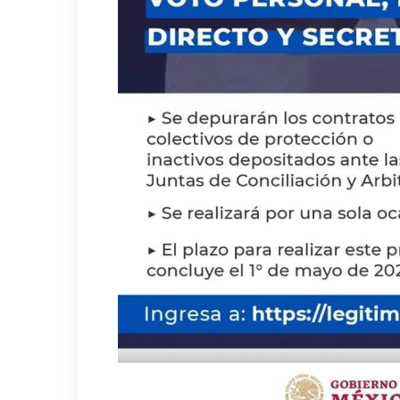
Olivia Vera Ortega
Como siempre el inge
con su experiencia n
excelente ingeniero.