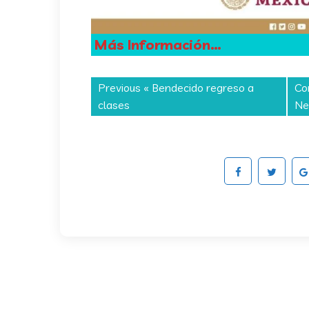
Más Información…
Previous «
Bendecido regreso a
Co
clases
Ne