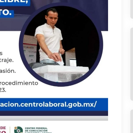
Olivia Vera Ortega
niero Julio Martín,
Como siempre el ingeniero Julio Martín,
os saca adelante,
con su experiencia nos saca adelante,
 ¡Vamos con todo!
excelente ingeniero. ¡Vamos con todo!