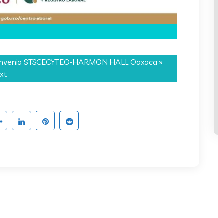
nvenio STSCECYTEO-HARMON HALL Oaxaca
»
xt