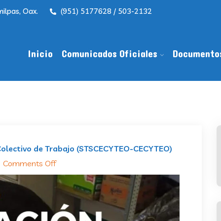
ilpas, Oax.
(951) 5177628 / 503-2132
Inicio
Comunicados Oficiales
Documento
 Colectivo de Trabajo (STSCECYTEO-CECYTEO)
Comments Off