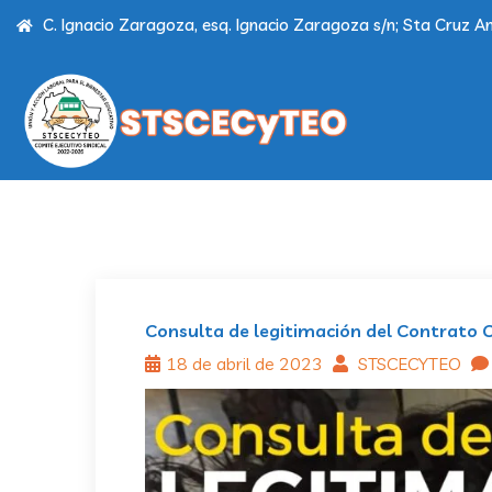
C. Ignacio Zaragoza, esq. Ignacio Zaragoza s/n; Sta Cruz Am
Consulta de legitimación del Contrato
18 de abril de 2023
STSCECYTEO