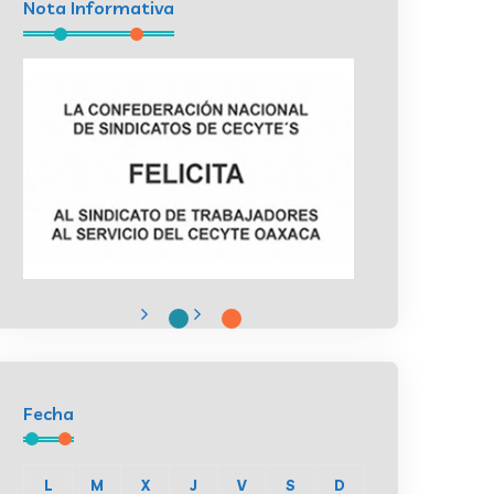
Nota Informativa
Fecha
L
M
X
J
V
S
D