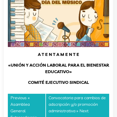
A T E N T A M E N T E
«UNIÓN Y ACCIÓN LABORAL PARA EL BIENESTAR
EDUCATIVO»
COMITÉ EJECUTIVO SINDICAL
Previous «
Convocatoria para cambios de
Asamblea
adscripción y/o promoción
General
administrativa
» Next