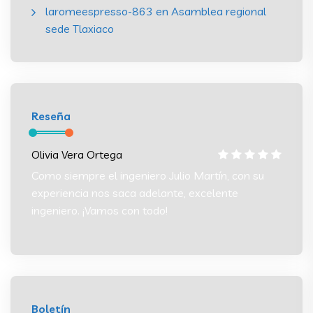
laromeespresso-863
en
Asamblea regional
sede Tlaxiaco
Reseña
Olivia Vera Ortega
Olivia
 su
Como siempre el ingeniero Julio Martín, con su
Como s
experiencia nos saca adelante, excelente
experi
ingeniero. ¡Vamos con todo!
ingeni
Boletín