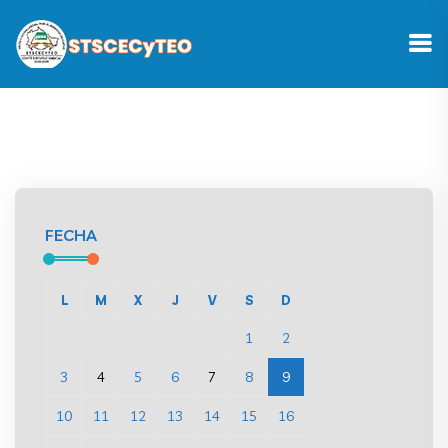
FECHA
L
M
X
J
V
S
D
1
2
3
4
5
6
7
8
9
10
11
12
13
14
15
16