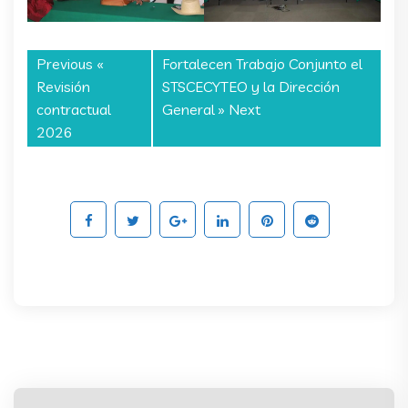
Previous «
Fortalecen Trabajo Conjunto el
Revisión
STSCECYTEO y la Dirección
contractual
General
» Next
2026