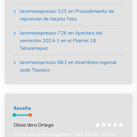
laromeespresso-525
en
Procedimiento de
reposición de tarjeta Toka.
laromeespresso-726
en
Apertura del
semestre 2024-1 en el Plantel 18
Tehuantepec
laromeespresso-863
en
Asamblea regional
sede Tlaxiaco
Reseña
Olivia Vera Ortega
Olivia
 su
Como siempre el ingeniero Julio Martín, con su
Como s