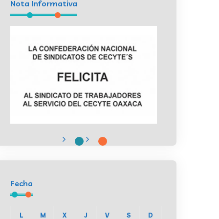
Nota Informativa
Fecha
L
M
X
J
V
S
D