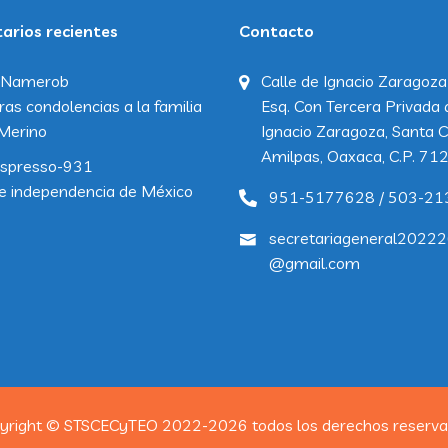
rios recientes
Contacto
Namerob
Calle de Ignacio Zaragoza
ras condolencias a la familia
Esq. Con Tercera Privada 
Merino
Ignacio Zaragoza, Santa C
Amilpas, Oaxaca, C.P. 71
spresso-931
e independencia de México
951-5177628 / 503-21
secretariageneral2022
@gmail.com
yright © STSCECyTEO 2022-2026 todos los derechos reserva