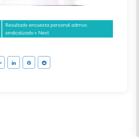
Resultado encuesta personal admvo.
sindicalizado
» Next