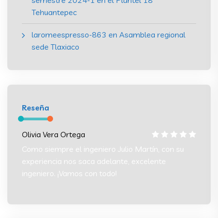
Tehuantepec
laromeespresso-863
en
Asamblea regional
sede Tlaxiaco
Reseña
Olivia Vera Ortega
Olivia
 su
Como siempre el ingeniero Julio Martín, con su
Como s
experiencia nos saca adelante, excelente
experi
ingeniero. ¡Vamos con todo!
ingeni