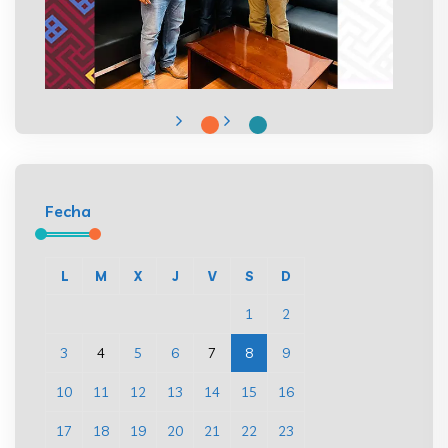
Fecha
L
M
X
J
V
S
D
1
2
3
4
5
6
7
8
9
10
11
12
13
14
15
16
17
18
19
20
21
22
23