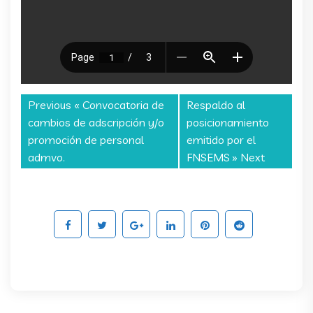
Previous «
Convocatoria de
Respaldo al
cambios de adscripción y/o
posicionamiento
promoción de personal
emitido por el
admvo.
FNSEMS
» Next