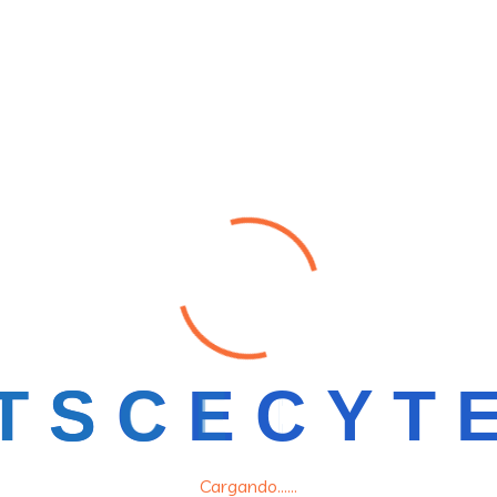
T
S
C
E
C
Y
T
Cargando......