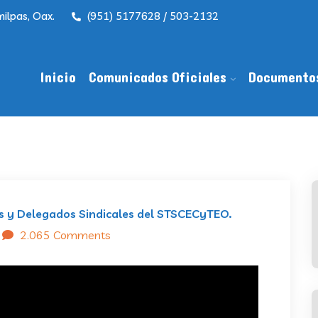
ilpas, Oax.
(951) 5177628 / 503-2132
Inicio
Comunicados Oficiales
Documento
s y Delegados Sindicales del STSCECyTEO.
2.065 Comments