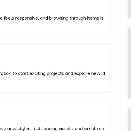
te feels responsive, and browsing through items is
Olivia Vera Ortega
niero Julio Martín,
Como siempre el ingeniero Julio Martín,
os saca adelante,
con su experiencia nos saca adelante,
ration to start exciting projects and explore new id
 ¡Vamos con todo!
excelente ingeniero. ¡Vamos con todo!
ve new styles, fast-loading visuals, and simple ch