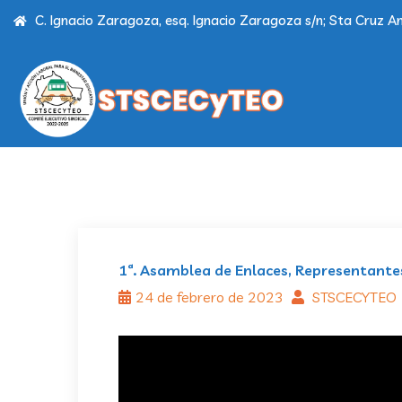
C. Ignacio Zaragoza, esq. Ignacio Zaragoza s/n; Sta Cruz Am
1ª. Asamblea de Enlaces, Representante
24 de febrero de 2023
STSCECYTEO