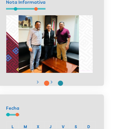
Nota Informativa
Fecha
L
M
X
J
V
S
D