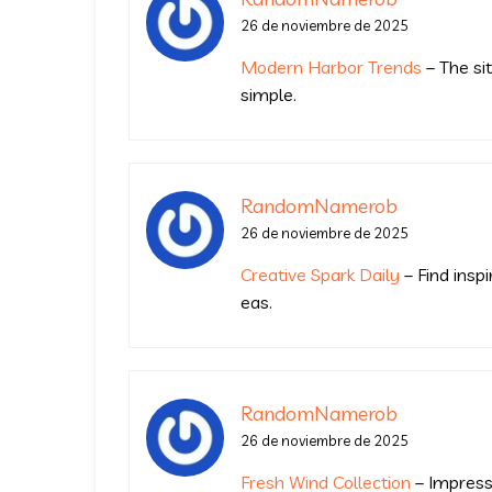
26 de noviembre de 2025
Modern Harbor Trends
– The si
simple.
RandomNamerob
Olivia Vera Ortega
26 de noviembre de 2025
Como siempre el inge
con su experiencia n
Creative Spark Daily
– Find inspi
excelente ingeniero.
eas.
RandomNamerob
26 de noviembre de 2025
Fresh Wind Collection
– Impressi