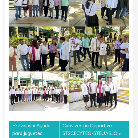
Previous «
Ayuda
Convivencia Deportiva
para juguetes
STSCECYTEO-STEUABJO
»