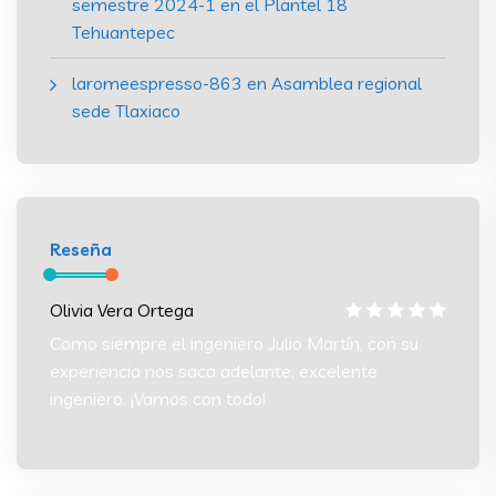
semestre 2024-1 en el Plantel 18
Tehuantepec
laromeespresso-863
en
Asamblea regional
sede Tlaxiaco
Reseña
Olivia Vera Ortega
Olivia
 su
Como siempre el ingeniero Julio Martín, con su
Como s
experiencia nos saca adelante, excelente
experi
ingeniero. ¡Vamos con todo!
ingeni