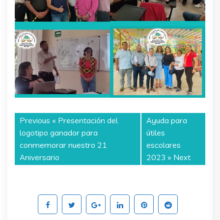
Previous «
Presentación del
Ayuda para
logotipo ganador para
útiles
conmemorar nuestro 21
escolares
Aniversario
2023
» Next