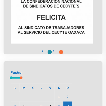
Fecha
L
M
X
J
V
S
D
1
2
3
4
5
6
7
8
9