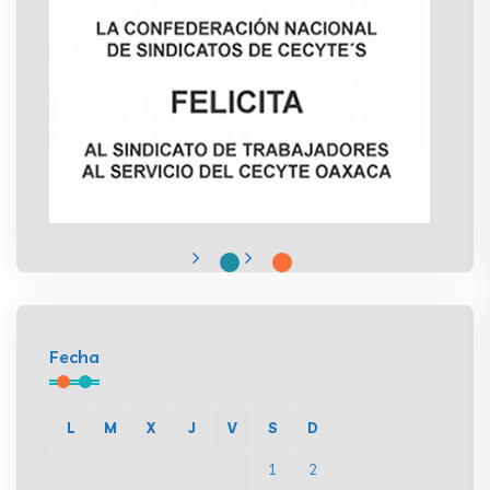
Fecha
L
M
X
J
V
S
D
1
2