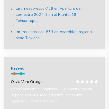
laromeespresso-726
en
Apertura del
semestre 2024-1 en el Plantel 18
Tehuantepec
laromeespresso-863
en
Asamblea regional
sede Tlaxiaco
Reseña
Olivia Vera Ortega
Olivia
 su
Como siempre el ingeniero Julio Martín, con su
Como s
experiencia nos saca adelante, excelente
experi
ingeniero. ¡Vamos con todo!
ingeni