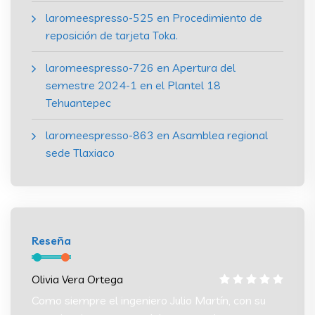
laromeespresso-525
en
Procedimiento de
reposición de tarjeta Toka.
laromeespresso-726
en
Apertura del
semestre 2024-1 en el Plantel 18
Tehuantepec
laromeespresso-863
en
Asamblea regional
sede Tlaxiaco
Reseña
Olivia Vera Ortega
Olivia
 su
Como siempre el ingeniero Julio Martín, con su
Como s