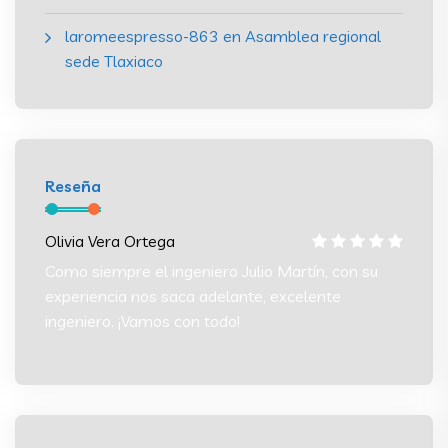
laromeespresso-863
en
Asamblea regional
sede Tlaxiaco
Reseña
Olivia Vera Ortega
Olivia
 su
Como siempre el ingeniero Julio Martín, con su
Como s
experiencia nos saca adelante, excelente
experi
ingeniero. ¡Vamos con todo!
ingeni