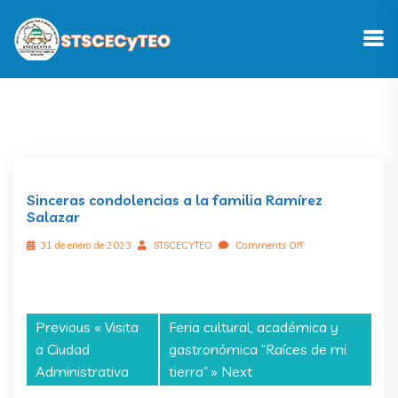
Sinceras condolencias a la familia Ramírez
Salazar
31 de enero de 2023
STSCECYTEO
Comments Off
Previous «
Visita
Feria cultural, académica y
a Ciudad
gastronómica “Raíces de mi
Administrativa
tierra”
» Next