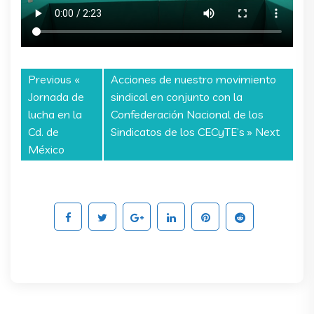
Previous «
Acciones de nuestro movimiento
Jornada de
sindical en conjunto con la
lucha en la
Confederación Nacional de los
Cd. de
Sindicatos de los CECyTE’s
» Next
México