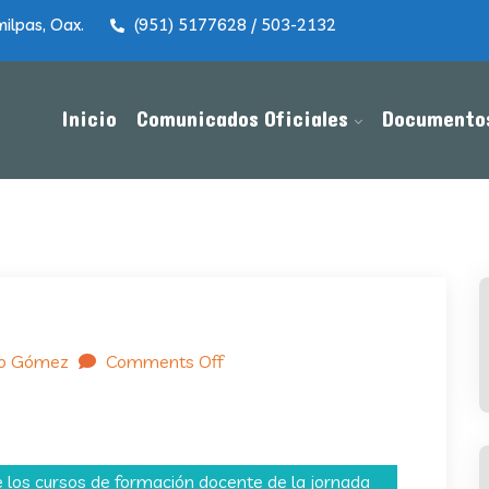
ilpas, Oax.
(951) 5177628 / 503-2132
Inicio
Comunicados Oficiales
Documento
do Gómez
Comments Off
 los cursos de formación docente de la jornada