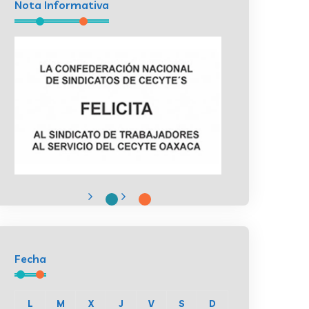
Nota Informativa
Fecha
L
M
X
J
V
S
D