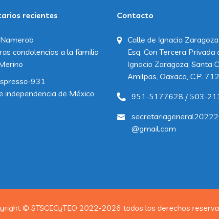
rios recientes
Contacto
Namerob
Calle de Ignacio Zaragoza
ras condolencias a la familia
Esq. Con Tercera Privada 
Merino
Ignacio Zaragoza, Santa C
Amilpas, Oaxaca, C.P. 71
spresso-931
e independencia de México
951-5177628 / 503-21
secretariageneral2022
@gmail.com
yright © STSCECyTEO 2022-2026 todos los derechos reserva