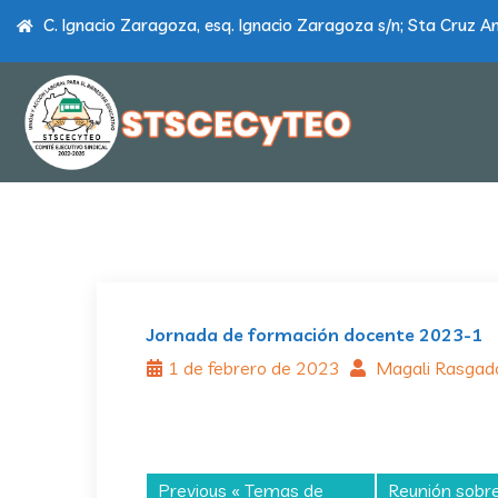
C. Ignacio Zaragoza, esq. Ignacio Zaragoza s/n; Sta Cruz Am
Jornada de formación docente 2023-1
1 de febrero de 2023
Magali Rasga
Previous «
Temas de
Reunión sobre