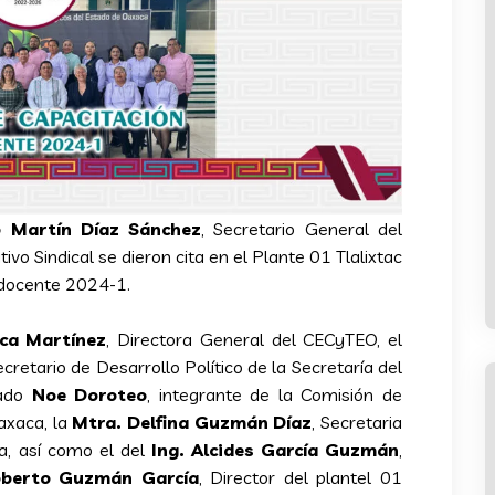
io Martín Díaz Sánchez
, Secretario General del
 Sindical se dieron cita en el Plante 01 Tlalixtac
n docente 2024-1.
nca Martínez
, Directora General del CECyTEO, el
ecretario de Desarrollo Político de la Secretaría del
tado
Noe Doroteo
, integrante de la Comisión de
axaca, la
Mtra. Delfina Guzmán Díaz
, Secretaria
a, así como el del
Ing. Alcides García Guzmán
,
oberto Guzmán García
, Director del plantel 01