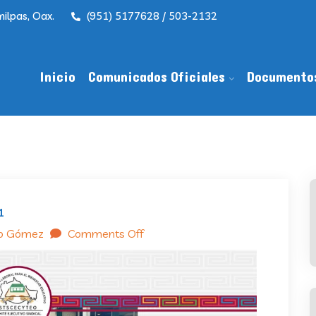
ilpas, Oax.
(951) 5177628 / 503-2132
Inicio
Comunicados Oficiales
Documento
1
do Gómez
Comments Off