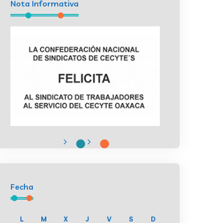
Nota Informativa
Fecha
L
M
X
J
V
S
D