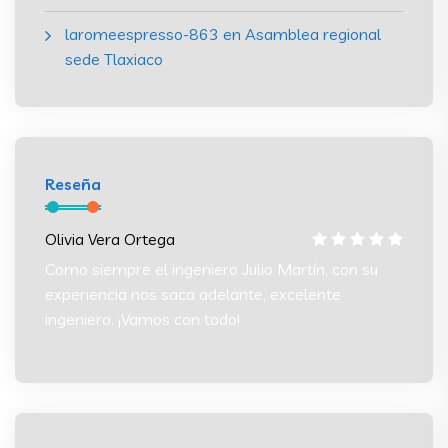
laromeespresso-863
en
Asamblea regional
sede Tlaxiaco
Reseña
Olivia Vera Ortega
Olivia
 su
Como siempre el ingeniero Julio Martín, con su
Como s
experiencia nos saca adelante, excelente
experi
ingeniero. ¡Vamos con todo!
ingeni