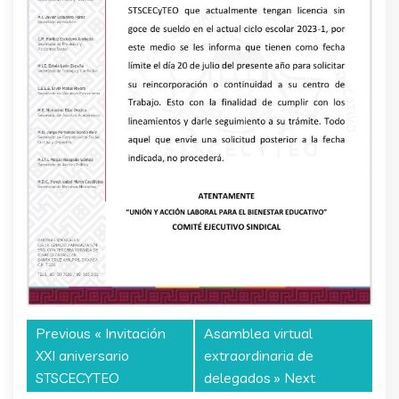
Previous «
Invitación
Asamblea virtual
XXI aniversario
extraordinaria de
STSCECYTEO
delegados
» Next