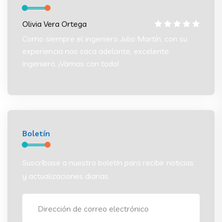
Olivia Vera Ortega
Olivia
 su
Como siempre el ingeniero Julio Martín, con su
Como s
experiencia nos saca adelante, excelente
experi
ingeniero. ¡Vamos con todo!
ingeni
Boletín
Suscríbase a nuestro boletín para recibir noticias
y actualizaciones diarias