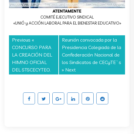
ATENTAMENTE
COMITÉ EJECUTIVO SINDICAL
«UNIÓ y ACCIÓN LABORAL PARA EL BIENESTAR EDUCATIVO»
Previous «
Reunión convocada por la
CONCURSO PARA
Presidencia Colegiada de la
LA CREACIÓN DEL
Confederación Nacional de
HIMNO OFICIAL
los Sindicatos de CECyTE`s
DEL STSCECYTEO.
» Next