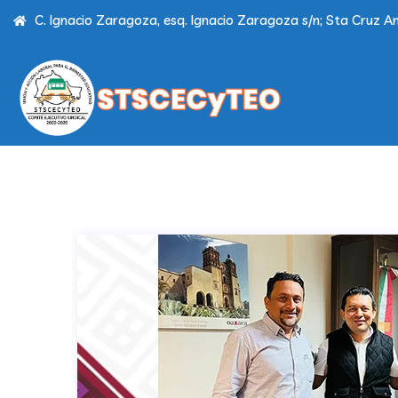
C. Ignacio Zaragoza, esq. Ignacio Zaragoza s/n; Sta Cruz Am