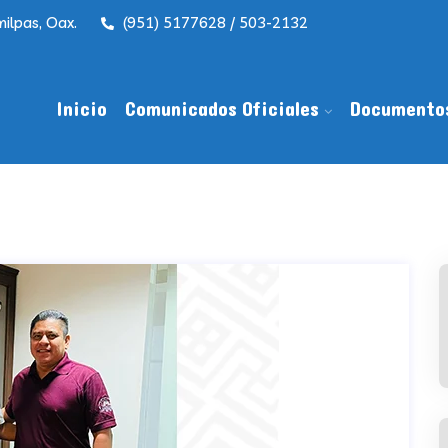
ilpas, Oax.
(951) 5177628 / 503-2132
Inicio
Comunicados Oficiales
Documento