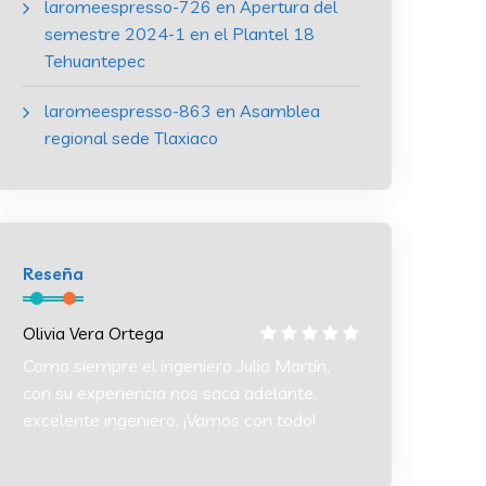
laromeespresso-726
en
Apertura del
semestre 2024-1 en el Plantel 18
Tehuantepec
laromeespresso-863
en
Asamblea
regional sede Tlaxiaco
Reseña
Olivia Vera Ortega
Olivia Vera Orte
Como siempre el ingeniero Julio Martín,
Como siempre el 
con su experiencia nos saca adelante,
con su experien
excelente ingeniero. ¡Vamos con todo!
excelente ingeni