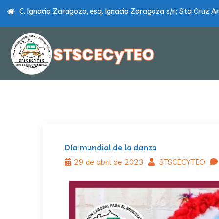
C. Ignacio Zaragoza, esq. Ignacio Zaragoza s/n; Sta Cruz Am
Día mundial de la danza
29 de abril de 2023
STSCECYTEO