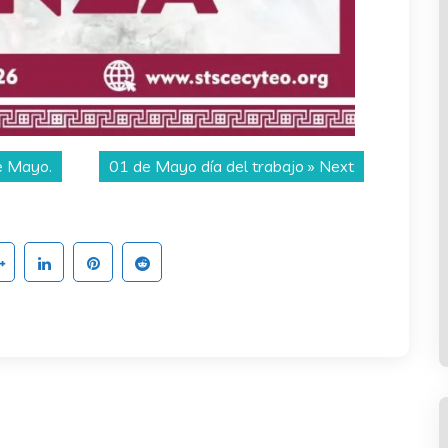
e Mayo.
01 de Mayo día del trabajo
» Next