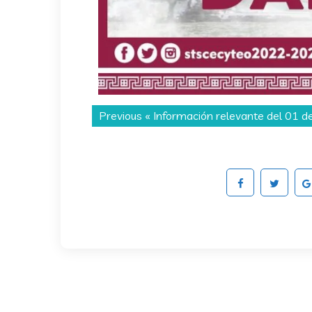
Previous «
Información relevante del 01 d