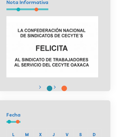
Nota Informativa
Fecha
L
M
X
J
V
S
D