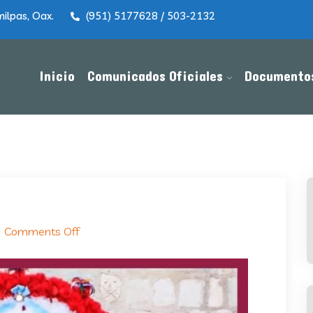
ilpas, Oax.
(951) 5177628 / 503-2132
Inicio
Comunicados Oficiales
Documento
Comments Off