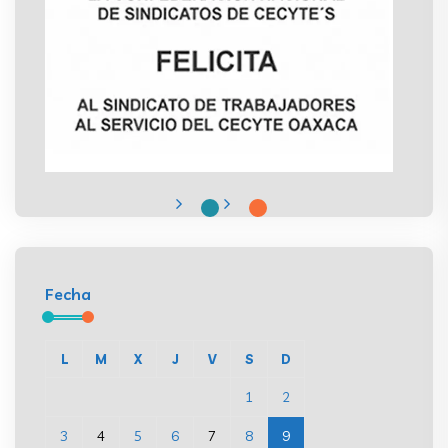
Fecha
L
M
X
J
V
S
D
1
2
3
4
5
6
7
8
9