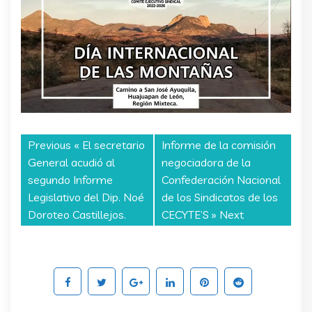
Previous «
El secretario
Informe de la comisión
General acudió al
negociadora de la
segundo Informe
Confederación Nacional
Legislativo del Dip. Noé
de los Sindicatos de los
Doroteo Castillejos.
CECYTE’S
» Next