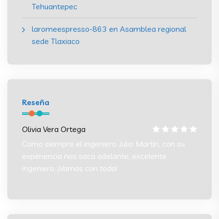
Tehuantepec
laromeespresso-863
en
Asamblea regional
sede Tlaxiaco
Reseña
Olivia Vera Ortega
Olivia
 su
Como siempre el ingeniero Julio Martín, con su
Como s
experiencia nos saca adelante, excelente
experi
ingeniero. ¡Vamos con todo!
ingeni