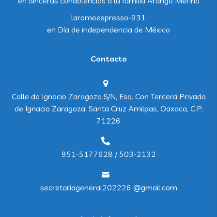
en
Sinceras condolencias a la familia Arango Merino
laromeespresso-931
en
Día de independencia de México
Contacto
Calle de Ignacio Zaragoza S/N, Esq. Con Tercera Privada
de Ignacio Zaragoza, Santa Cruz Amilpas, Oaxaca, C.P.
71226
951-5177628 / 503-2132
secretariageneral202226 @gmail.com