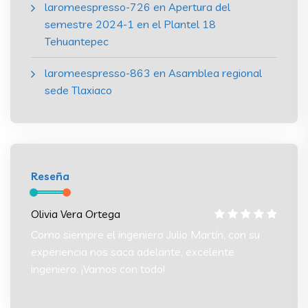
laromeespresso-726
en
Apertura del
semestre 2024-1 en el Plantel 18
Tehuantepec
laromeespresso-863
en
Asamblea regional
sede Tlaxiaco
Reseña
Olivia Vera Ortega
Olivia
 su
Como siempre el ingeniero Julio Martín, con su
Como s
experiencia nos saca adelante, excelente
experi
ingeniero. ¡Vamos con todo!
ingeni