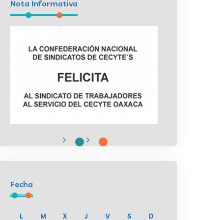
Nota Informativa
Fecha
L
M
X
J
V
S
D