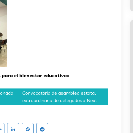
 para el bienestar educativo
«
ionada
Convocatoria de asamblea estatal
extraordinaria de delegados
» Next