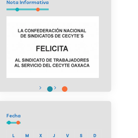
Nota Informativa
Fecha
L
M
X
J
V
S
D