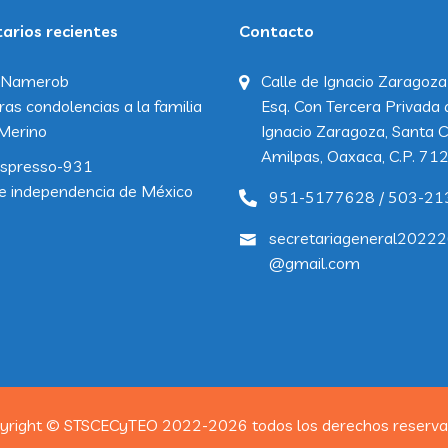
rios recientes
Contacto
Namerob
Calle de Ignacio Zaragoza
ras condolencias a la familia
Esq. Con Tercera Privada 
Merino
Ignacio Zaragoza, Santa C
Amilpas, Oaxaca, C.P. 71
spresso-931
e independencia de México
951-5177628 / 503-21
secretariageneral2022
@gmail.com
yright © STSCECyTEO 2022-2026 todos los derechos reserva