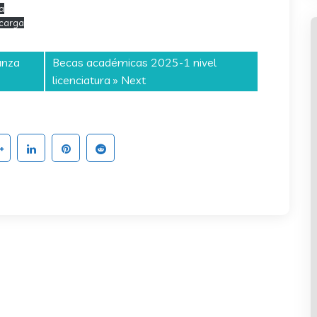
a
carga
anza
Becas académicas 2025-1 nivel
licenciatura
» Next