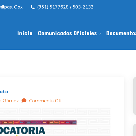
ilpas, Oax.
(951) 5177628 / 503-2132
Inicio
Comunicados Oficiales
Documento
rato
do Gómez
Comments Off