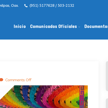
ilpas, Oax.
(951) 5177628 / 503-2132
Inicio
Comunicados Oficiales
Documento
Comments Off