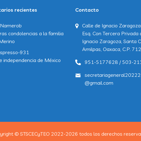
rios recientes
Contacto
Namerob
Calle de Ignacio Zaragoza
ras condolencias a la familia
Esq. Con Tercera Privada 
Merino
Ignacio Zaragoza, Santa C
Amilpas, Oaxaca, C.P. 71
spresso-931
e independencia de México
951-5177628 / 503-21
secretariageneral2022
@gmail.com
yright © STSCECyTEO 2022-2026 todos los derechos reserva