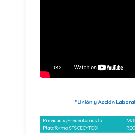
“Unión y Acción Laboral
Previous «
¡Presentamos la
MUE
Plataforma STSCECYTEO!
REG