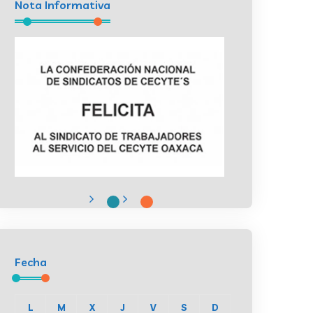
Nota Informativa
Fecha
L
M
X
J
V
S
D