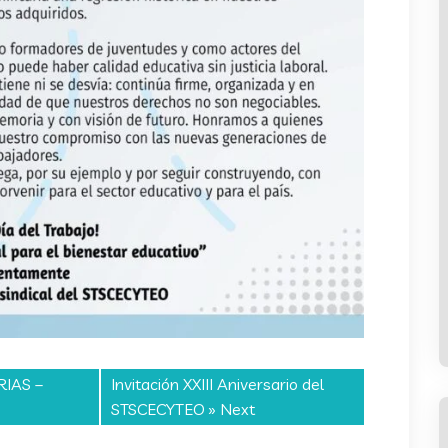
IAS –
Invitación XXIII Aniversario del
STSCECYTEO
» Next