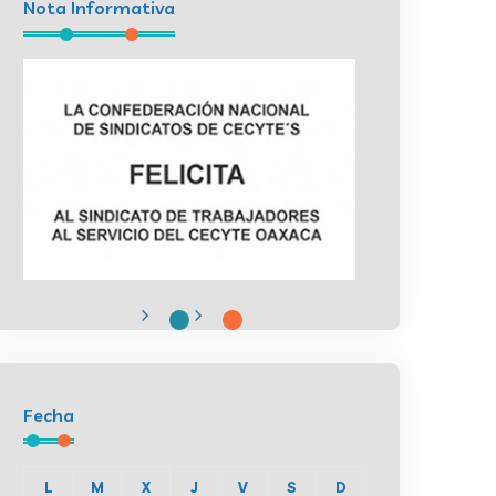
Nota Informativa
Fecha
L
M
X
J
V
S
D