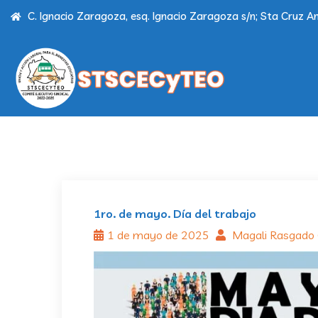
C. Ignacio Zaragoza, esq. Ignacio Zaragoza s/n; Sta Cruz Am
1ro. de mayo. Día del trabajo
1 de mayo de 2025
Magali Rasgado