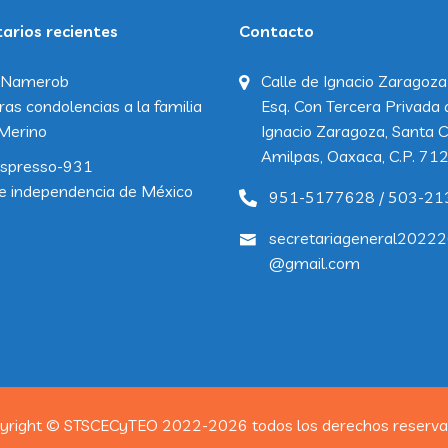
rios recientes
Contacto
Namerob
Calle de Ignacio Zaragoza
ras condolencias a la familia
Esq. Con Tercera Privada 
Merino
Ignacio Zaragoza, Santa C
Amilpas, Oaxaca, C.P. 71
spresso-931
e independencia de México
951-5177628 / 503-21
secretariageneral2022
@gmail.com
yright © STSCECyTEO 2022-2026 todos los derechos reserva