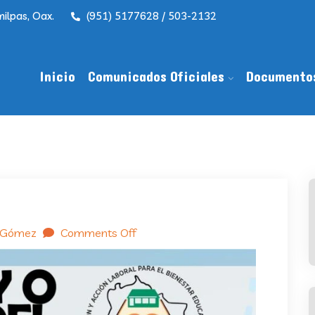
ilpas, Oax.
(951) 5177628 / 503-2132
Inicio
Comunicados Oficiales
Documento
 Gómez
Comments Off