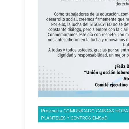
Previous «
COMUNICADO CARGAS HORAR
PLANTELES Y CENTROS EMSaD